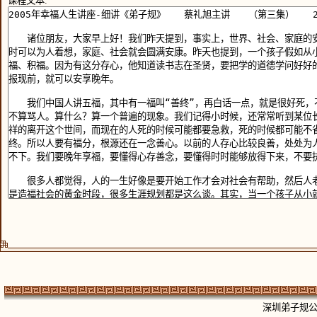
课程文本:
深圳弟子规