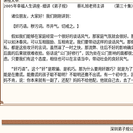
课程文本:
深圳弟子规