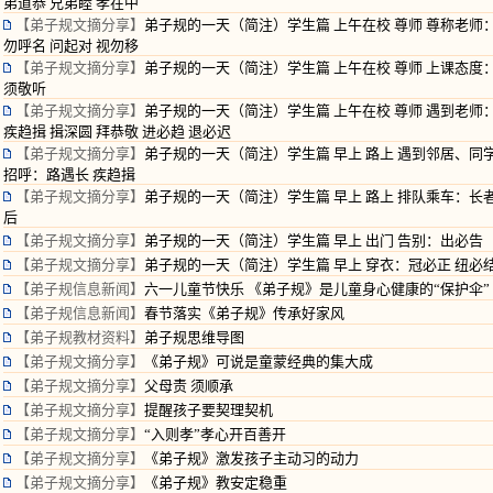
弟道恭 兄弟睦 孝在中
【弟子规文摘分享】
弟子规的一天（简注）学生篇 上午在校 尊师 尊称老师
勿呼名 问起对 视勿移
【弟子规文摘分享】
弟子规的一天（简注）学生篇 上午在校 尊师 上课态度
须敬听
【弟子规文摘分享】
弟子规的一天（简注）学生篇 上午在校 尊师 遇到老师
疾趋揖 揖深圆 拜恭敬 进必趋 退必迟
【弟子规文摘分享】
弟子规的一天（简注）学生篇 早上 路上 遇到邻居、同
招呼：路遇长 疾趋揖
【弟子规文摘分享】
弟子规的一天（简注）学生篇 早上 路上 排队乘车：长者
后
【弟子规文摘分享】
弟子规的一天（简注）学生篇 早上 出门 告别：出必告
【弟子规文摘分享】
弟子规的一天（简注）学生篇 早上 穿衣：冠必正 纽必
【弟子规信息新闻】
六一儿童节快乐 《弟子规》是儿童身心健康的“保护伞”
【弟子规信息新闻】
春节落实《弟子规》传承好家风
【弟子规教材资料】
弟子规思维导图
【弟子规文摘分享】
《弟子规》可说是童蒙经典的集大成
【弟子规文摘分享】
父母责 须顺承
【弟子规文摘分享】
提醒孩子要契理契机
【弟子规文摘分享】
“入则孝”孝心开百善开
【弟子规文摘分享】
《弟子规》激发孩子主动习的动力
【弟子规文摘分享】
《弟子规》教安定稳重