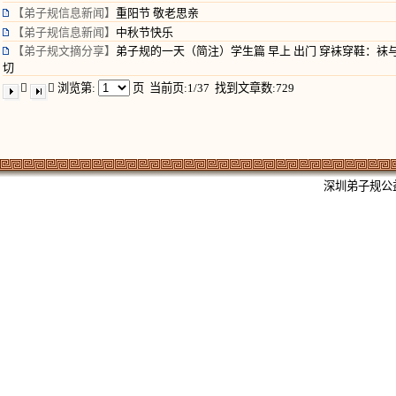
【弟子规信息新闻】
重阳节 敬老思亲
【弟子规信息新闻】
中秋节快乐
【弟子规文摘分享】
弟子规的一天（简注）学生篇 早上 出门 穿袜穿鞋：袜与
切


浏览第:
页
当前页:1/37 找到文章数:729
深圳弟子规