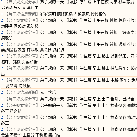
【弟子规文摘分享】
弟子规的一天（简注）学生篇 上午在校 同学 根本态度
弟道恭 兄弟睦 孝在中
【弟子规信息新闻】
岁岁清明 慎终追远 孝道家风 代代相传
【弟子规文摘分享】
弟子规的一天（简注）学生篇 上午在校 尊师 尊称老师
勿呼名 问起对 视勿移
【弟子规文摘分享】
弟子规的一天（简注）学生篇 上午在校 尊师 上课态度
须敬听
【弟子规文摘分享】
弟子规的一天（简注）学生篇 上午在校 尊师 遇到老师
疾趋揖 揖深圆 拜恭敬 进必趋 退必迟
【弟子规文摘分享】
弟子规的一天（简注）学生篇 早上 路上 遇到邻居、同
招呼：路遇长 疾趋揖
【弟子规文摘分享】
弟子规的一天（简注）学生篇 早上 路上 排队乘车：长者
后
【弟子规文摘分享】
弟子规的一天（简注）学生篇 早上 路上 走路/骑车：步
正 宽转弯 勿触棱
【弟子规信息新闻】
元旦快乐
【弟子规文摘分享】
弟子规的一天（简注）学生篇 早上 出门 告别：出必告
【弟子规文摘分享】
弟子规的一天（简注）学生篇 早上 出门 检查仪容 佩戴
必正 纽必结
【弟子规文摘分享】
弟子规的一天（简注）学生篇 早上 出门 检查仪容 梳理
必正
【弟子规文摘分享】
弟子规的一天（简注）学生篇 早上 出门 检查仪容 衣服
贵洁 不贵华 上循分 下称家 纽必结