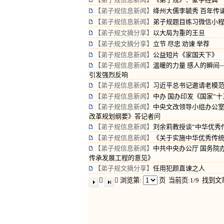
【弟子规信息新闻】
绛州大儒李毓秀 百年传
【弟子规信息新闻】
弟子规题目练习微信小
【弟子规文摘分享】
以大局为重的王旦
【弟子规文摘分享】
立节 尽忠 劝谏 举荐
【弟子规信息新闻】
公益短片《家国天下》
【弟子规信息新闻】
温暖的力量 感人的瞬间
引发强烈反响
【弟子规信息新闻】
习近平总书记邀请老模
【弟子规信息新闻】
中办 国办印发《国家“
【弟子规信息新闻】
中央文改领导小组办公室
改革规划纲要》答记者问
【弟子规信息新闻】
刘余莉教授谈“中华优秀
【弟子规信息新闻】
《关于实施中华优秀传
【弟子规信息新闻】
中共中央办公厅 国务院
传承发展工程的意见》
【弟子规文摘分享】
任用犯颜直谏之人


浏览第:
页
当前页:1/9 找到文