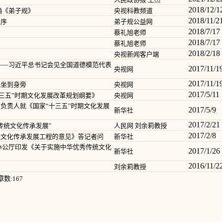
2018/12/1
诵《弟子规》
央视科教频道
2018/11/2
程序
弟子规公益网
2018/7/17
蔡礼旭老师
2018/7/17
蔡礼旭老师
2018/2/18
央视新闻客户端
——习近平总书记会见全国道德模范代表
2017/11/1
央视网
2017/11/1
范坐到身旁
央视网
2017/5/11
十三五”时期文化发展改革规划纲要》
央视网
负责人就《国家“十三五”时期文化发展
2017/5/9
新华社
2017/2/21
传统文化传承发展”
人民网 刘余莉教授
2017/2/8
统文化传承发展工程的意见》答记者问
新华社
办公厅印发《关于实施中华优秀传统文化
2017/1/26
新华社
2016/11/2
刘余莉教授
章数:167