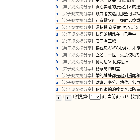
【弟子规文摘分享】
真心实意的接受别人的
【弟子规文摘分享】
领导者要选用那些可以
【弟子规文摘分享】
在家敬父母，强胜远烧
【弟子规文摘分享】
满招损 谦受益 时乃天道
【弟子规文摘分享】
快乐的钥匙在自己手中
【弟子规文摘分享】
君子有三恕
【弟子规文摘分享】
换位思考将心比心，才
【弟子规文摘分享】
立名于一世，失之仅顷
【弟子规文摘分享】
见利思义 见得思义
【弟子规文摘分享】
杨家的四知堂
【弟子规文摘分享】
婚礼处处都是起到提醒
【弟子规文摘分享】
财富、身分、地位、名
【弟子规文摘分享】
伦理道德的教育可以防


浏览第:
页
当前页:1/16 找到