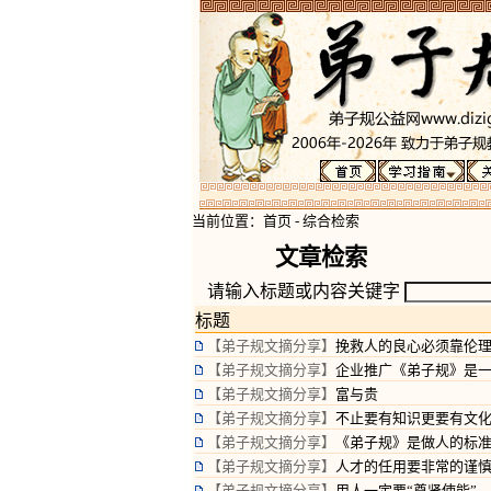
当前位置：
首页
-
综合检索
文章检索
请输入标题或内容关键字
标题
【弟子规文摘分享】
挽救人的良心必须靠伦
【弟子规文摘分享】
企业推广《弟子规》是
【弟子规文摘分享】
富与贵
【弟子规文摘分享】
不止要有知识更要有文
【弟子规文摘分享】
《弟子规》是做人的标
【弟子规文摘分享】
人才的任用要非常的谨
【弟子规文摘分享】
用人一定要“尊贤使能”