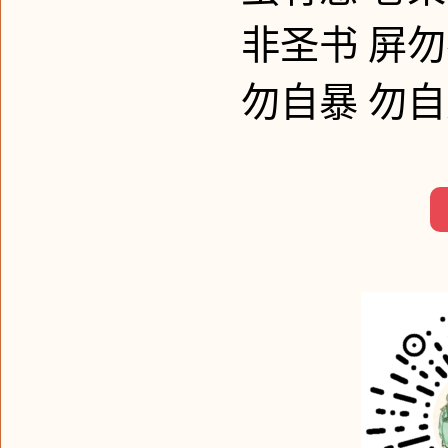
非圣书
屏勿
勿自暴
勿自