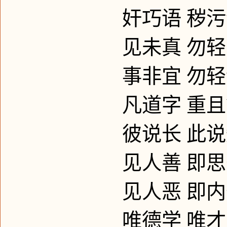
奸巧语
秽污
见未真
勿轻
事非宜
勿轻
凡道字
重且
彼说长
此说
见人善
即思
见人恶
即内
唯德学
唯才