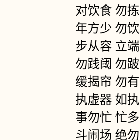
对饮食
勿拣
年方少
勿饮
步从容
立端
勿践阈
勿跛
缓揭帘
勿有
执虚器
如执
事勿忙
忙多
斗闹场
绝勿