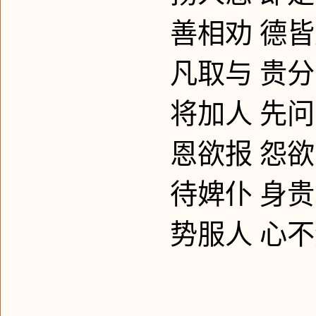
善相劝
德皆
凡取与
贵分
将加人
先问
恩欲报
怨欲
待婢仆
身贵
势服人
心不