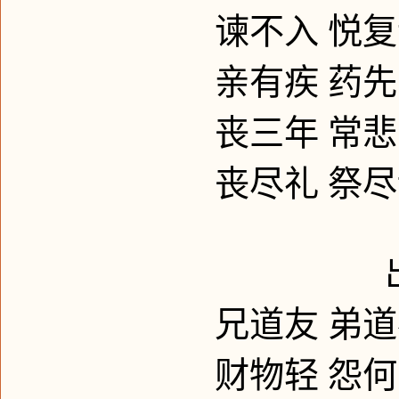
谏不入
悦复
亲有疾
药先
丧三年
常悲
丧尽礼
祭尽
兄道友
弟道
财物轻
怨何