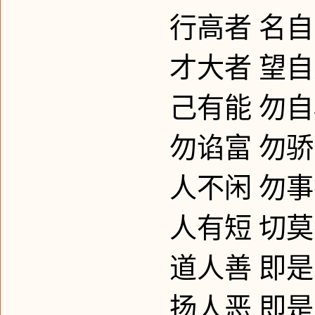
行高者
名自
才大者
望自
己有能
勿自
勿谄富
勿骄
人不闲
勿事
人有短
切莫
道人善
即是
扬人恶
即是