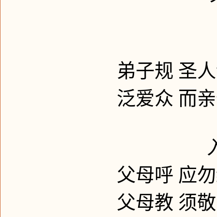
弟子规
圣人
泛爱众
而亲
父母呼
应勿
父母教
须敬