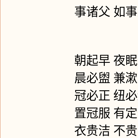
事诸父
如事
朝起早
夜眠
晨必盥
兼漱
冠必正
纽必
置冠服
有定
衣贵洁
不贵