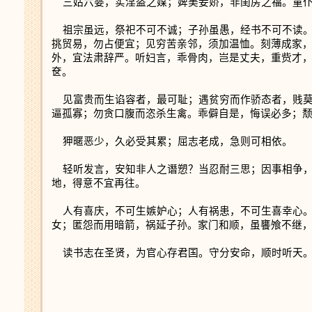
三姑六婆，实淫盗之媒；婢美妾娇，非闺房之福。童仆
祖宗虽远，祭祀不可不诚；子孙虽愚，经书不可不读。
挑贸易，勿占便宜；见穷苦亲邻，须加温恤。刻薄成家
外，宜法肃辞严。听妇言，乖骨肉，岂是丈夫，重赀才
奁。
见富贵而生谄容者，最可耻；遇贫穷而作骄态者，贱莫
逼孤寡；勿贪口腹而恣杀生禽。乖僻自是，悔误必多；
狎暱恶少，久必受其累；屈志老成，急则可相依。
轻听发言，安知非人之谮愬？当忍耐三思；因事相争，
地，得意不宜再往。
人有喜庆，不可生嫉妒心；人有祸患，不可生喜幸心。
女；匿怨而用暗箭，祸延子孙。家门和顺，虽饔飧不继
读书志在圣贤，为官心存君国。守分安命，顺时听天。