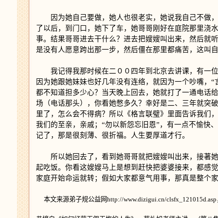
因为她自己要做，她人也很老实，她说我自己不做，叫
了以后，到门口，她下了车，她哥哥刚好在庭院那里浇
事。结果哥哥进去干什么？进去把嫂嫂叫出来，然后就
是没有人愿意跨出那一步，然后僵在那里都痛苦，这叫
我记得我那时候在二００四年到北京去讲课，有一位女
因为她跟她妹妹也好几年没有连络，就因为一个吵嘴，“
都不知道担多少心？当天晚上回去，她就打了一通电话
场（电话那头），你看她憋多久？幸好是二、三年就突
里了，怎么会不得病？所以《格言联璧》里面告诉我们，
我们的至亲，亲戚；“勿以新怨忘旧恩”，有一点不愉快
记了，那是很刻薄、很折福。人生要厚道才行。
所以她回去了，看到她哥哥就把嫂嫂叫出来，接著她嫂
起吃饭。你看这嫂嫂马上是想到赶快把婆婆接来，都感
家庭开始命运就转；假如大家都意气用事，那真是整个
本文来源弟子规公益网http://www.dizigui.cn/clsfx_12101