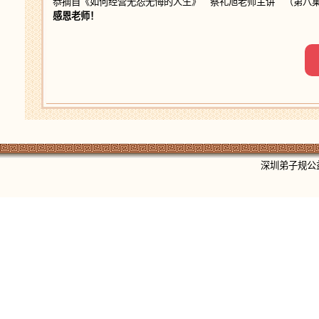
恭摘自《如何经营无怨无悔的人生》 蔡礼旭老师主讲 （第八集）
感恩老师！
深圳弟子规