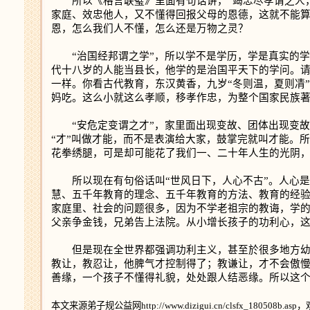
所以《格言联璧》里面有句话讲，“竭忠尽孝谓之人，
家庭、效忠他人，又不懂得回报父母的恩德，这就不能
恩，怎么我们人不懂，怎么还是万物之灵？
“治国经邦谓之学”，所以学不是学历，学是真实的学
代十八岁的人能当县长，他学的是治国平天下的学问。
一样。你看古代教育，东汉黄香，九岁“冬则温，夏则凊
妈吃。这么小就这么孝顺，移孝作忠，为整个国家民族
“安危定变谓之才”，家里面出现变故、团体出现变故
“才”叫做才能，而不是表演给大家，鼓掌完就叫才能。
花拳绣腿，可是却可能花了我们一、二十年人生的光阴
所以现在有句俗话叫“世风日下，人心不古”。人心是
慧、五千年教育的理念、五千年教育的方法、教育的经
家庭里、社会的问题很多，因为不学老祖宗的教诲，学
父亲争金钱，兄弟告上法院。从小增长孩子的功利心，
但是现在全世界都强调功利主义，甚至於很多地方幼儿
教让，教忍让，他脾气才控制得了；教谦让，才不会傲
善缘，一个孩子不懂得礼貌，处处跟人结恶缘。所以这
本文来源弟子规公益网http://www.dizigui.cn/clsfx_180508b