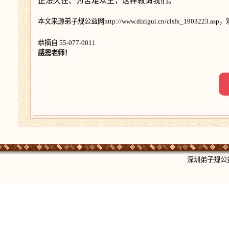
正法久住、为苦难众生，这样教诲我们。
本文来源弟子规公益网http://www.dizigui.cn/clsfx_1903223
恭摘自 55-077-0011
感恩老师！
深圳弟子规