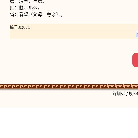
晨：清早，早晨。
则：就、那么。
省：看望（父母、尊亲）。
编号:0203C
深圳弟子规