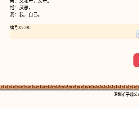
亲：父和母，父母。
憎：厌恶。
我：我，自己。
编号:0209C
深圳弟子规