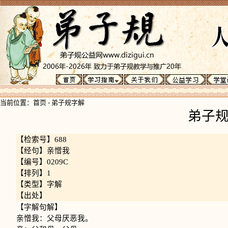
当前位置：
首页
-
弟子规字解
弟子
【检索号】688
【经句】亲憎我
【编号】0209C
【排列】1
【类型】字解
【出处】
【字解句解】
亲憎我：父母厌恶我。