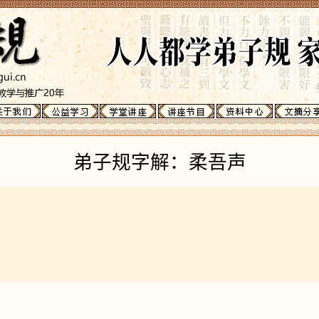
弟子规字解：柔吾声