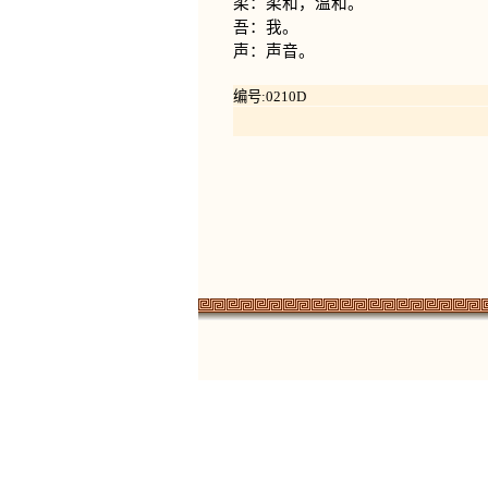
柔：柔和，温和。
吾：我。
声：声音。
编号:0210D