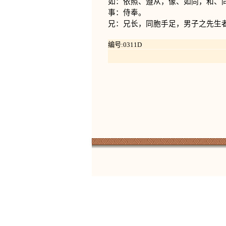
如：依照、遵从，像、如同，和、
事：侍奉。
兄：兄长，同胞手足，男子之先生
编号:0311D