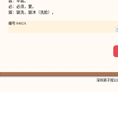
晨：早晨。
必：必须，要。
盥：盥洗，盥沐（洗脸）。
编号:0402A
深圳弟子规