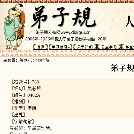
当前位置：
首页
-
弟子规字解
弟子
【检索号】760
【经句】晨必盥
【编号】0402A
【排列】1
【类型】字解
【出处】
【字解句解】
晨必盥：早晨要洗脸。