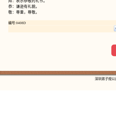
拜：表示恭敬的礼节。
恭：谦逊有礼貌。
敬：尊重，尊敬。
编号:0408D
深圳弟子规