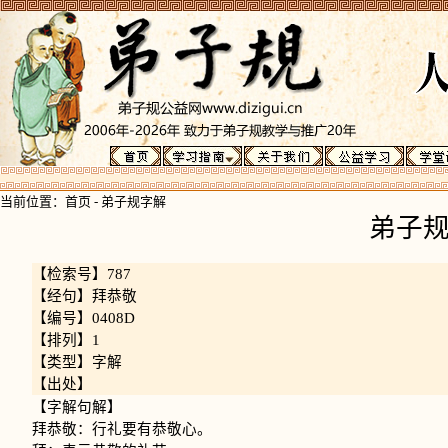
当前位置：
首页
-
弟子规字解
弟子
【检索号】787
【经句】拜恭敬
【编号】0408D
【排列】1
【类型】字解
【出处】
【字解句解】
拜恭敬：行礼要有恭敬心。