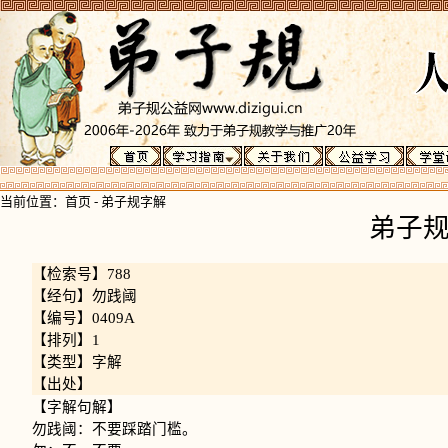
当前位置：
首页
-
弟子规字解
弟子
【检索号】788
【经句】勿践阈
【编号】0409A
【排列】1
【类型】字解
【出处】
【字解句解】
勿践阈：不要踩踏门槛。