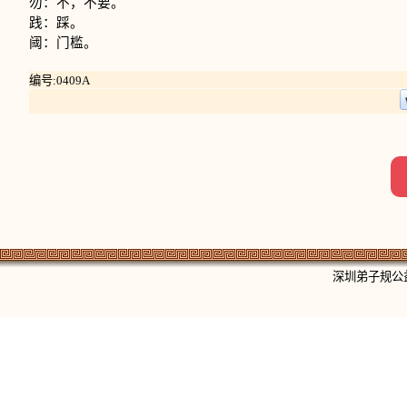
勿：不，不要。
践：踩。
阈：门槛。
编号:0409A
深圳弟子规