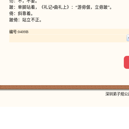
勿：不，不要。
跛：单脚站着，《礼记•曲礼上》：“游毋倨，立毋跛”。
倚：斜靠着。
跛倚：站立不正。
编号:0409B
深圳弟子规