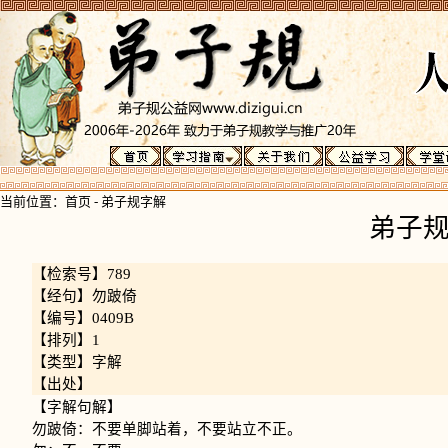
当前位置：
首页
-
弟子规字解
弟子
【检索号】789
【经句】勿跛倚
【编号】0409B
【排列】1
【类型】字解
【出处】
【字解句解】
勿跛倚：不要单脚站着，不要站立不正。