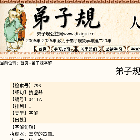
当前位置：
首页
-
弟子规字解
弟子
【检索号】796
【经句】执虚器
【编号】0411A
【排列】1
【类型】字解
【出处】
【字解句解】
执虚器：拿空的器皿。