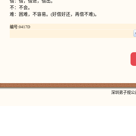
借：借，借进，借出。
不：不会。
难：困难，不容易。(好借好还，再借不难)。
编号:0417D
深圳弟子规