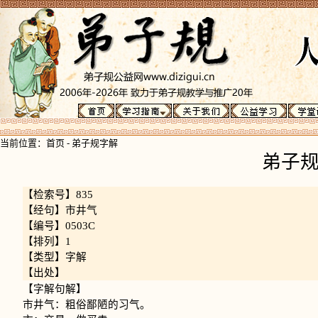
当前位置：
首页
-
弟子规字解
弟子
【检索号】835
【经句】市井气
【编号】0503C
【排列】1
【类型】字解
【出处】
【字解句解】
市井气：粗俗鄙陋的习气。