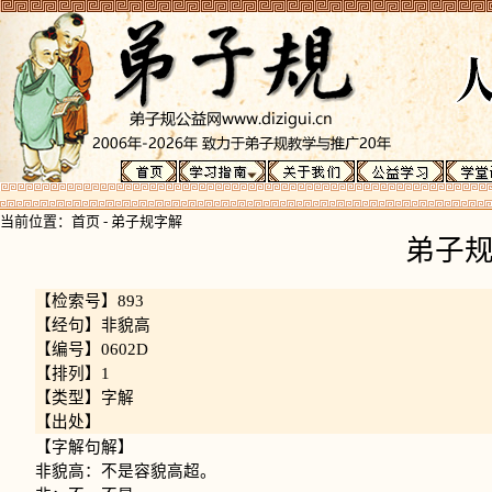
当前位置：
首页
-
弟子规字解
弟子
【检索号】893
【经句】非貌高
【编号】0602D
【排列】1
【类型】字解
【出处】
【字解句解】
非貌高：不是容貌高超。