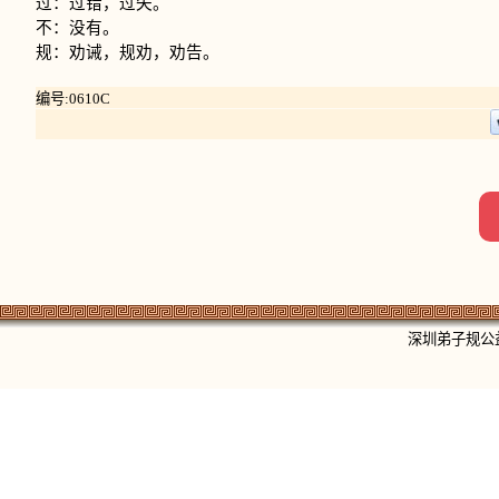
过：过错，过失。
不：没有。
规：劝诫，规劝，劝告。
编号:0610C
深圳弟子规