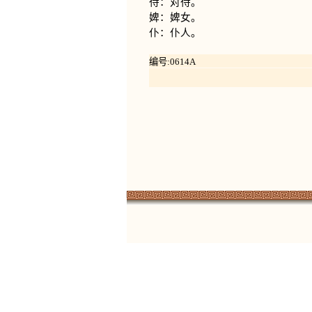
待：对待。
婢：婢女。
仆：仆人。
编号:0614A