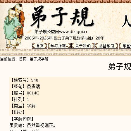
当前位置：
首页
-
弟子规字解
弟子
【检索号】940
【经句】虽贵端
【编号】0614C
【排列】1
【类型】字解
【出处】
【字解句解】
虽贵端：虽然重视端正。