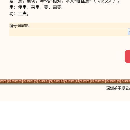
紧：急，迫切，与“松”相对，本义“缠丝急”（《说文》）。
用：使用，采用，要、需要。
功：工夫。
编号:0805B
深圳弟子规