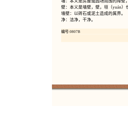
墙：本义是房屋或园场周围的障壁
壁：本义是墙壁，壁，垣（yuán）
墙壁：以砖石或泥土造成的属界。
净：洁净，干净。
编号:0807B