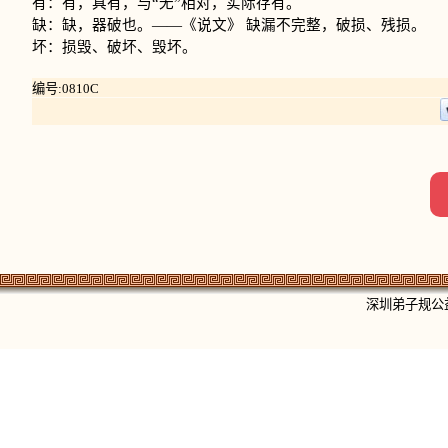
有：有，具有，与“无”相对，实际存有。
缺：缺，器破也。——《说文》 缺漏不完整，破损、残损。
坏：损毁、破坏、毁坏。
编号:0810C
深圳弟子规