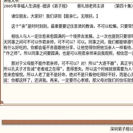
课程文本:
深圳弟子规