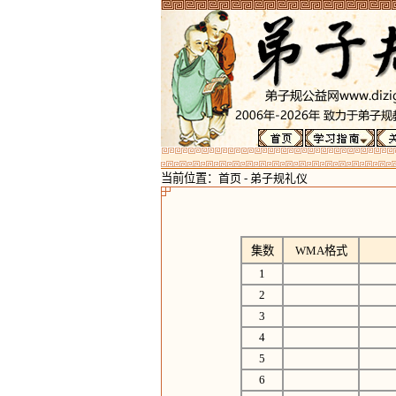
当前位置：
首页
-
弟子规礼仪
集数
WMA格式
1
2
3
4
5
6