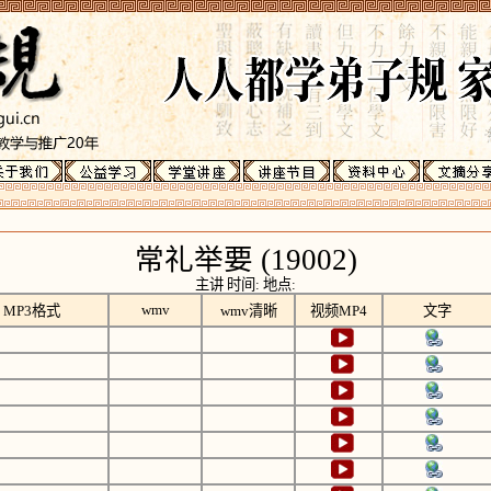
常礼举要 (19002)
主讲 时间: 地点:
wmv
MP3格式
wmv清晰
视频MP4
文字