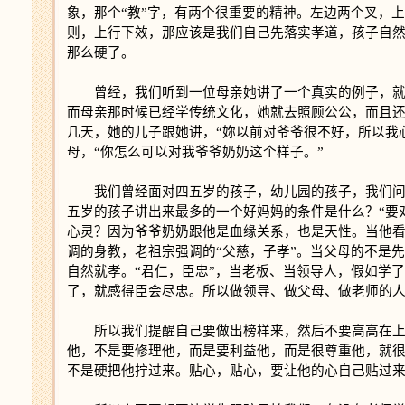
象，那个“教”字，有两个很重要的精神。左边两个叉，
则，上行下效，那应该是我们自己先落实孝道，孩子自
那么硬了。
曾经，我们听到一位母亲她讲了一个真实的例子，
而母亲那时候已经学传统文化，她就去照顾公公，而且
几天，她的儿子跟她讲，“妳以前对爷爷很不好，所以我
母，“你怎么可以对我爷爷奶奶这个样子。”
我们曾经面对四五岁的孩子，幼儿园的孩子，我们
五岁的孩子讲出来最多的一个好妈妈的条件是什么？“要
心灵？因为爷爷奶奶跟他是血缘关系，也是天性。当他
调的身教，老祖宗强调的“父慈，子孝”。当父母的不是
自然就孝。“君仁，臣忠”，当老板、当领导人，假如学
了，就感得臣会尽忠。所以做领导、做父母、做老师的
所以我们提醒自己要做出榜样来，然后不要高高在
他，不是要修理他，而是要利益他，而是很尊重他，就
不是硬把他拧过来。贴心，贴心，要让他的心自己贴过