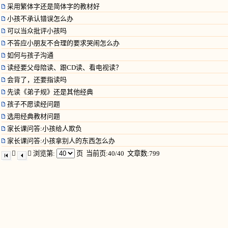
采用繁体字还是简体字的教材好
小孩不承认错误怎么办
可以当众批评小孩吗
不答应小朋友不合理的要求哭闹怎么办
如何与孩子沟通
读经要父母陪读、跟CD读、看电视读？
会背了，还要指读吗
先读《弟子规》还是其他经典
孩子不愿读经问题
选用经典教材问题
家长课问答:小孩给人欺负
家长课问答:小孩拿别人的东西怎么办


浏览第:
页
当前页:40/40 文章数:799