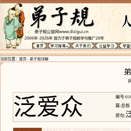
当前位置：
首页
-
弟子规详解
泛爱众
编号:01
篇:总叙
原句: