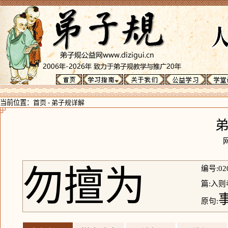
当前位置：
首页
-
弟子规详解
勿擅为
编号:02
篇:入则
原句: