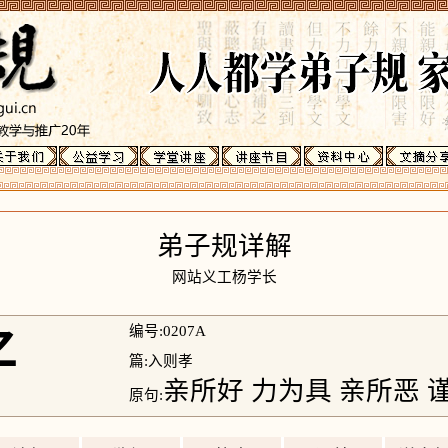
弟子规详解
网站义工杨学长
好
编号:0207A
篇:入则孝
亲所好 力为具 亲所恶 
原句: