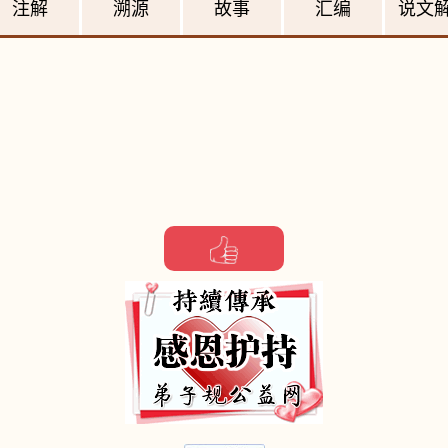
注解
溯源
故事
汇编
说文