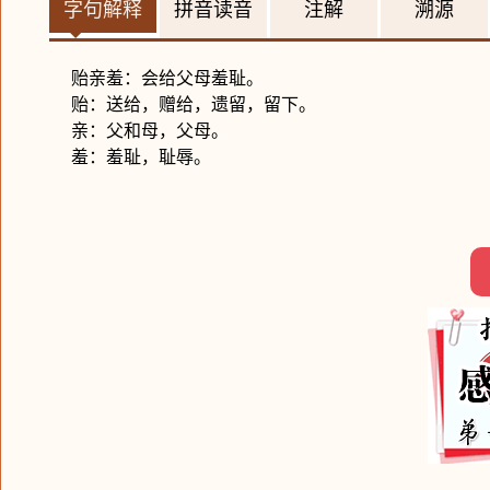
字句解释
拼音读音
注解
溯源
贻亲羞：会给父母羞耻。
贻：送给，赠给，遗留，留下。
亲：父和母，父母。
羞：羞耻，耻辱。