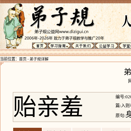
当前位置：
首页
-
弟子规详解
贻亲羞
编号:02
篇:入则
原句: