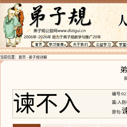
当前位置：
首页
-
弟子规详解
谏不入
编号:02
篇:入则
原句: