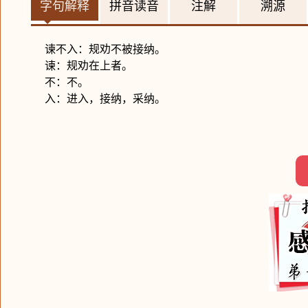
字句解释
拼音读音
注解
溯源
谏不入：规劝不被接纳。
谏：规劝在上者。
不：不。
入：进入，接纳，采纳。