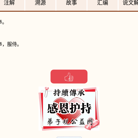
注解
溯源
故事
汇编
说文
奉。
奉，服侍。