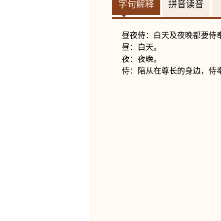
字句解释
拼音读音
昼夜侍：白天及夜晚都要侍
昼：白天。
夜：夜晚。
侍：陪从在尊长的身边，侍