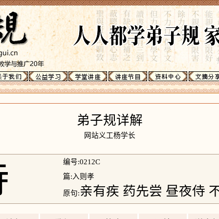
弟子规详解
网站义工杨学长
侍
编号:0212C
篇:入则孝
亲有疾 药先尝 昼夜侍 
原句: