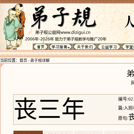
当前位置：
首页
-
弟子规详解
丧三年
编号:02
篇:入则
原句: