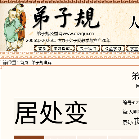
当前位置：
首页
-
弟子规详解
居处变
编号:02
篇:入则
原句: