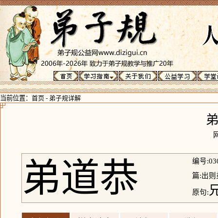
当前位置：
首页
-
弟子规详解
弟道恭
编号:03
篇:出则
原句: