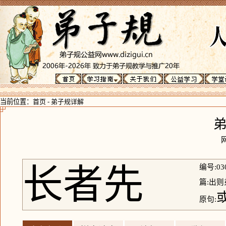
当前位置：
首页
-
弟子规详解
长者先
编号:03
篇:出则
原句: