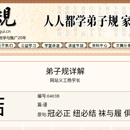
弟子规详解
网站义工杨学长
结
编号:0403B
篇:谨
冠必正 纽必结 袜与履 
原句: