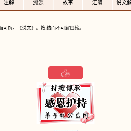
注解
溯源
故事
汇编
说文
而可解。《说文》。按,结而不可解曰缔。
。