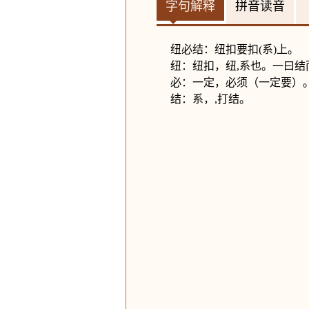
字句解释
拼音读音
纽必结：纽扣要扣(系)上。
纽：纽扣，纽,系也。一曰结
必：一定，必须（一定要）
结：系，,打结。