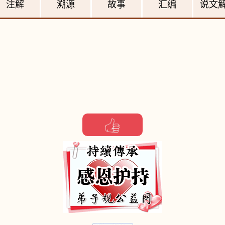
注解
溯源
故事
汇编
说文