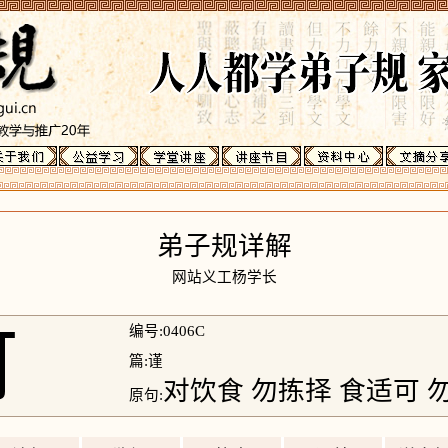
弟子规详解
网站义工杨学长
可
编号:0406C
篇:谨
对饮食 勿拣择 食适可 
原句: