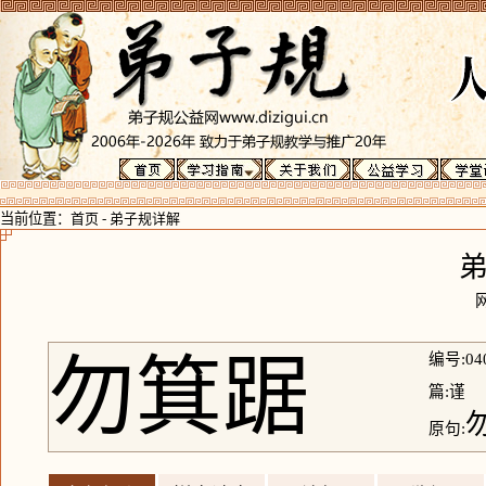
当前位置：
首页
-
弟子规详解
勿箕踞
编号:04
篇:谨
原句: