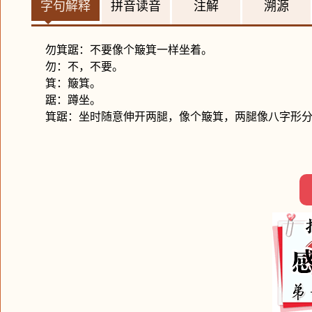
字句解释
拼音读音
注解
溯源
勿箕踞：不要像个簸箕一样坐着。
勿：不，不要。
箕：簸箕。
踞：蹲坐。
箕踞：坐时随意伸开两腿，像个簸箕，两腿像八字形