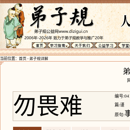
当前位置：
首页
-
弟子规详解
勿畏难
编号:04
篇:谨
原句: