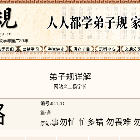
弟子规详解
网站义工杨学长
略
编号:0412D
篇:谨
事勿忙 忙多错 勿畏难 
原句: