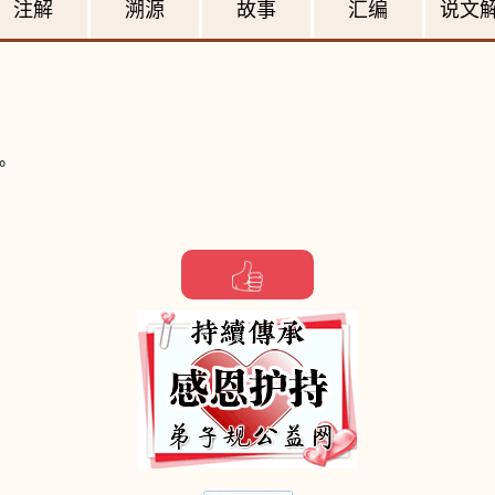
注解
溯源
故事
汇编
说文
略。