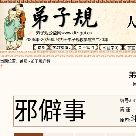
当前位置：
首页
-
弟子规详解
邪僻事
编号:04
篇:谨
原句: