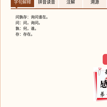
字句解释
拼音读音
注解
溯源
问孰存：询问谁在。
问：问，询问。
孰：何，谁。
存：存在。