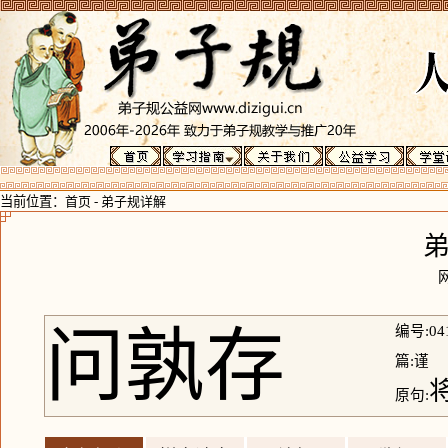
当前位置：
首页
-
弟子规详解
问孰存
编号:04
篇:谨
原句: